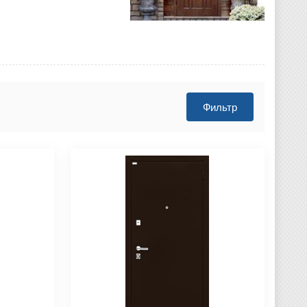
Фильтр
родаж
Монтаж двери БЕСПЛАТНО!
авка двери БЕСПЛАТНО!