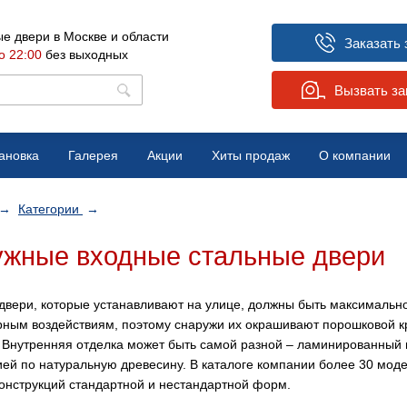
е двери в Москве и области
Заказать 
о 22:00
без выходных
Вызвать з
ановка
Галерея
Акции
Хиты продаж
О компании
Вопрос-ответ
→
Категории
→
Отзывы
жные входные стальные двери
Новости
двери, которые устанавливают на улице, должны быть максимальн
ным воздействиям, поэтому снаружи их окрашивают порошковой к
. Внутренняя отделка может быть самой разной – ламинированный
ией по натуральную древесину. В каталоге компании более 30 мод
онструкций стандартной и нестандартной форм.