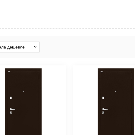
Хит п
Дост