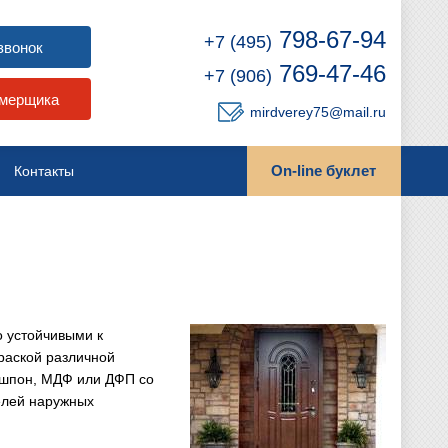
798-67-94
+7 (495)
звонок
769-47-46
+7 (906)
амерщика
mirdverey75@mail.ru
On-line буклет
Контакты
о устойчивыми к
раской различной
 шпон, МДФ или ДФП со
елей наружных