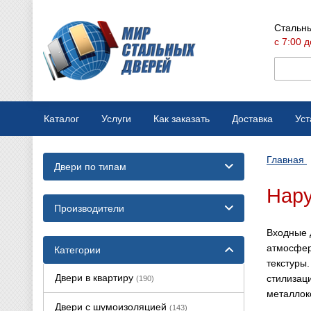
Стальны
с 7:00 д
Каталог
Услуги
Как заказать
Доставка
Уст
Мобильная выставка
Оплата
Главная
Двери по типам
Вызов замерщика
Варианты отделки
Нару
Производство дверей
Конструкции дверей
Производители
Входные 
Ремонт стальных дверей
атмосфер
Категории
текстуры
Двери в квартиру
стилизац
(190)
металлок
Двери с шумоизоляцией
(143)