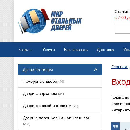
Стальны
с 7:00 д
Каталог
Услуги
Как заказать
Доставка
Уст
Мобильная выставка
Оплата
Главная
Двери по типам
Вызов замерщика
Варианты отделки
Вход
Тамбурные двери
(40)
Производство дверей
Конструкции дверей
Двери с зеркалом
(34)
Компания
Ремонт стальных дверей
различно
Двери с ковкой и стеклом
(76)
интернет
Двери с порошковым напылением
(257)