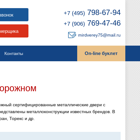
798-67-94
+7 (495)
звонок
769-47-46
+7 (906)
амерщика
mirdverey75@mail.ru
On-line буклет
Контакты
дорожном
ожный сертифицированные металлические двери с
редставлены металлоконструкции известных брендов. В
ан, Торекс и др.