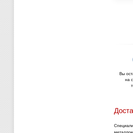
Вы ост
на 
Доста
Специали
металлоко