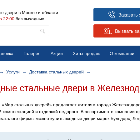
е двери в Москве и области
Заказать 
о 22:00
без выходных
Вызвать з
ановка
Галерея
Акции
Хиты продаж
О компании
Вопрос-ответ
→
Услуги
→
Доставка стальных дверей
→
Отзывы
ные стальные двери в Железно
Новости
 «Мир стальных дверей» предлагает жителям города Железнодор
й комплектацией и отделкой недорого. В ассортименте компании п
-каталоге фирмы можно купить входные двери марок Бульдорс, Легр