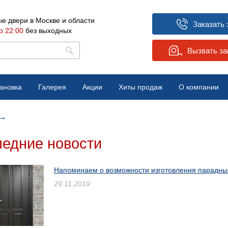
е двери в Москве и области
Заказать 
о 22:00
без выходных
Вызвать з
ановка
Галерея
Акции
Хиты продаж
О компании
Вопрос-ответ
→
Отзывы
едние новости
Новости
Напоминаем о возможности изготовления парадных
29.11.2019