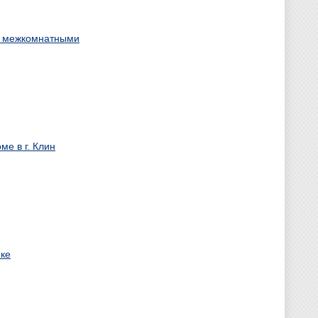
 с межкомнатными
е в г. Клин
йке