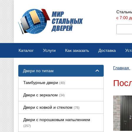
Стальны
с 7:00 д
Каталог
Услуги
Как заказать
Доставка
Уст
Мобильная выставка
Оплата
Главная
Двери по типам
Вызов замерщика
Варианты отделки
Посл
Тамбурные двери
(40)
Производство дверей
Конструкции дверей
Двери с зеркалом
(34)
Ремонт стальных дверей
Двери с ковкой и стеклом
(76)
Двери с порошковым напылением
(257)