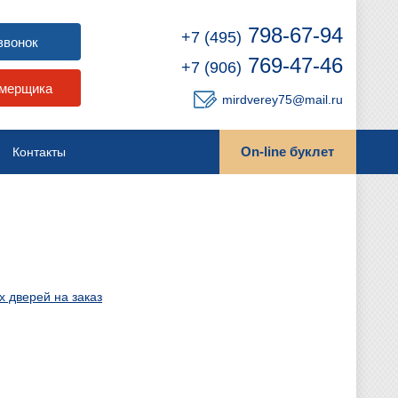
798-67-94
+7 (495)
звонок
769-47-46
+7 (906)
амерщика
mirdverey75@mail.ru
On-line буклет
Контакты
 дверей на заказ