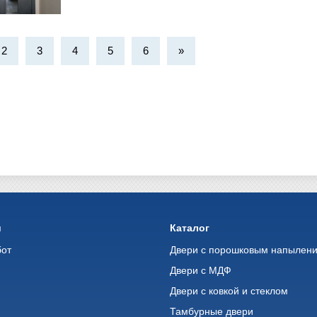
2
3
4
5
6
»
и
Каталог
бот
Двери с порошковым напылен
Двери с МДФ
Двери с ковкой и стеклом
ь
Тамбурные двери