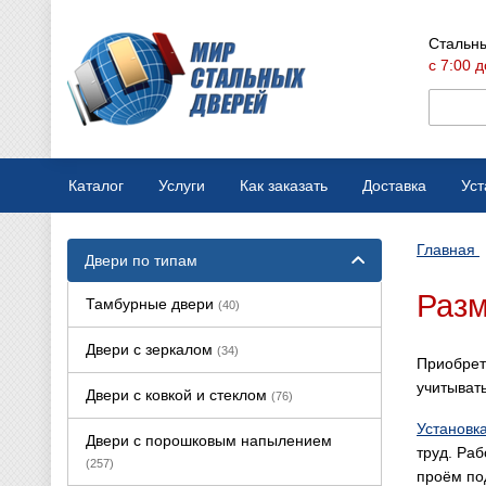
Стальны
с 7:00 д
Каталог
Услуги
Как заказать
Доставка
Уст
Мобильная выставка
Оплата
Главная
Двери по типам
Вызов замерщика
Варианты отделки
Разм
Тамбурные двери
(40)
Производство дверей
Конструкции дверей
Двери с зеркалом
(34)
Приобрет
Ремонт стальных дверей
учитыват
Двери с ковкой и стеклом
(76)
Установк
Двери с порошковым напылением
труд. Ра
(257)
проём по