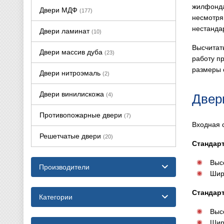
жилфонда
Двери МДФ
(177)
несмотря
нестанда
Двери ламинат
(10)
Высчитат
Двери массив дуба
(23)
работу п
размеры 
Двери нитроэмаль
(2)
Двери винилискожа
(4)
Двер
Противопожарные двери
(7)
Входная 
Решетчатые двери
(20)
Стандар
Высо
Производители
Шир
Стандар
Категории
Высо
Шири