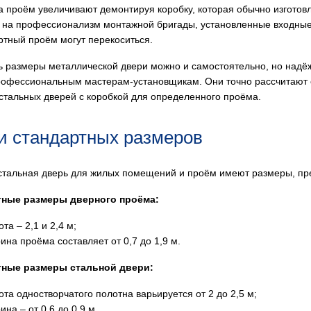
 проём увеличивают демонтируя коробку, которая обычно изготовл
 на профессионализм монтажной бригады, установленные входные
ртный проём могут перекоситься.
ь размеры металлической двери можно и самостоятельно, но надёж
рофессиональным мастерам-установщикам. Они точно рассчитают
стальных дверей с коробкой для определенного проёма.
и стандартных размеров
стальная дверь для жилых помещений и проём имеют размеры, п
тные размеры дверного проёма:
та – 2,1 и 2,4 м;
ина проёма составляет от 0,7 до 1,9 м.
тные размеры стальной двери:
та одностворчатого полотна варьируется от 2 до 2,5 м;
на – от 0,6 до 0,9 м.