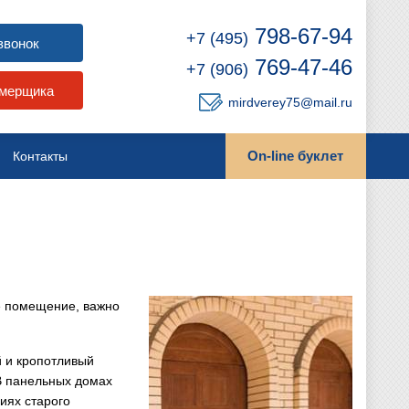
798-67-94
+7 (495)
звонок
769-47-46
+7 (906)
амерщика
mirdverey75@mail.ru
On-line буклет
Контакты
е помещение, важно
й и кропотливый
В панельных домах
иях старого