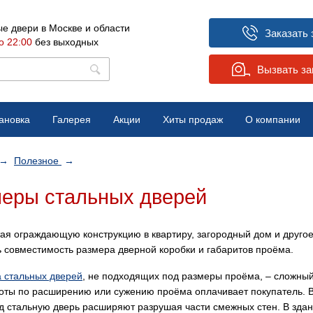
е двери в Москве и области
Заказать 
о 22:00
без выходных
Вызвать з
ановка
Галерея
Акции
Хиты продаж
О компании
Вопрос-ответ
→
Полезное
→
Отзывы
еры стальных дверей
Новости
ая ограждающую конструкцию в квартиру, загородный дом и друго
ь совместимость размера дверной коробки и габаритов проёма.
а стальных дверей
, не подходящих под размеры проёма, – сложны
боты по расширению или сужению проёма оплачивает покупатель. 
д стальную дверь расширяют разрушая части смежных стен. В здан