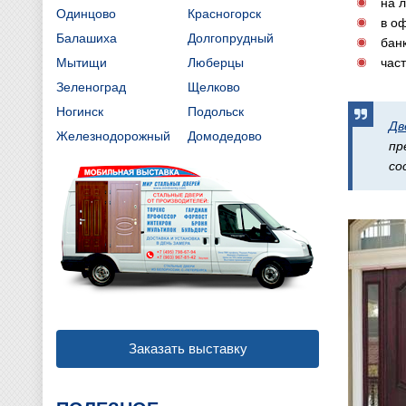
на 
Одинцово
Красногорск
в о
Балашиха
Долгопрудный
банк
Мытищи
Люберцы
час
Зеленоград
Щелково
Ногинск
Подольск
Дв
Железнодорожный
Домодедово
пр
со
Заказать выставку