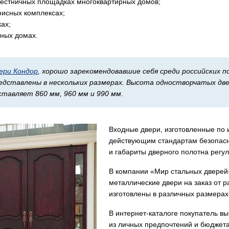
лестничных площадках многоквартирных домов;
фисных комплексах;
ах;
тных домах.
ери Кондор
, хорошо зарекомендовавшие себя среди российских п
едставлены в нескольких размерах. Высота одностворчатых дв
ставляет 860 мм, 960 мм и 990 мм.
Входные двери, изготовленные по
действующим стандартам безопасн
и габариты дверного полотна регу
В компании «Мир стальных дверей
металлические двери на заказ от 
изготовлены в различных размерах
В интернет-каталоге покупатель в
из личных предпочтений и бюджета