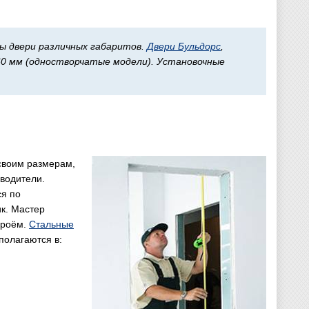
ы двери различных габаритов.
Двери Бульдорс
,
60 мм (одностворчатые модели). Установочные
 своим размерам,
водители.
ся по
к. Мастер
проём.
Стальные
полагаются в: