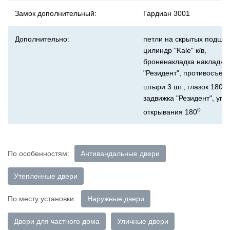
Замок дополнительный:
Гардиан 3001
Дополнительно:
петли на скрытых подшип
цилиндр "Kale" к/в,
броненакладка накладна
"Резидент", противосъем
о
штыри 3 шт., глазок 180
,
задвижка "Резидент", уго
о
открывания 180
По особенностям:
Антивандальные двери
Утепленные двери
По месту установки:
Наружные двери
Двери для частного дома
Уличные двери