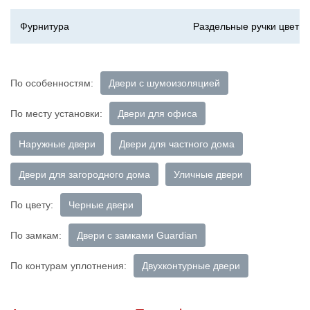
Фурнитура
Раздельные ручки цвет х
По особенностям:
Двери с шумоизоляцией
По месту установки:
Двери для офиса
Наружные двери
Двери для частного дома
Двери для загородного дома
Уличные двери
По цвету:
Черные двери
По замкам:
Двери с замками Guardian
По контурам уплотнения:
Двухконтурные двери