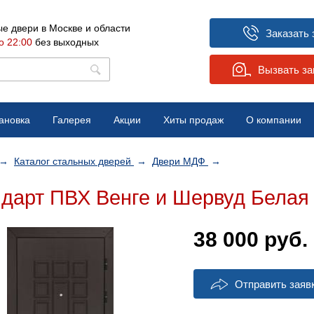
е двери в Москве и области
Заказать 
о 22:00
без выходных
Вызвать з
ановка
Галерея
Акции
Хиты продаж
О компании
Вопрос-ответ
→
Каталог стальных дверей
→
Двери МДФ
→
Отзывы
дарт ПВХ Венге и Шервуд Белая 
Новости
38 000
руб.
Отправить заяв