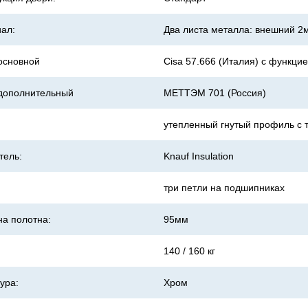
ал:
Два листа металла: внешний 2
основной
Cisa 57.666 (Италия) с функци
дополнительный
МЕТТЭМ 701 (Россия)
утепленный гнутый профиль с 
тель:
Knauf Insulation
три петли на подшипниках
а полотна:
95мм
140 / 160 кг
ура:
Хром