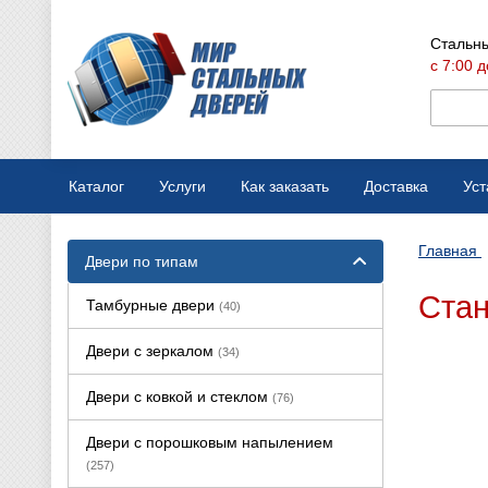
Стальны
с 7:00 д
Каталог
Услуги
Как заказать
Доставка
Уст
Мобильная выставка
Оплата
Главная
Двери по типам
Вызов замерщика
Варианты отделки
Стан
Тамбурные двери
(40)
Производство дверей
Конструкции дверей
Двери с зеркалом
(34)
Ремонт стальных дверей
Двери с ковкой и стеклом
(76)
Двери с порошковым напылением
(257)