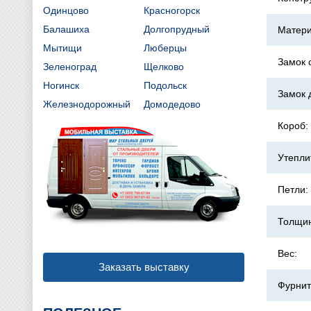
Одинцово
Красногорск
Балашиха
Долгопрудный
Матери
Мытищи
Люберцы
Замок 
Зеленоград
Щелково
Ногинск
Подольск
Замок 
Железнодорожный
Домодедово
Короб:
Утепли
Петли:
Толщин
Вес:
Заказать выставку
Фурнит