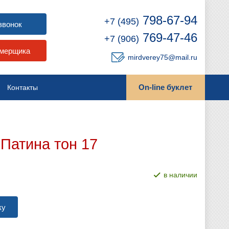
798-67-94
+7 (495)
звонок
769-47-46
+7 (906)
амерщика
mirdverey75@mail.ru
On-line буклет
Контакты
Патина тон 17
в наличии
ку