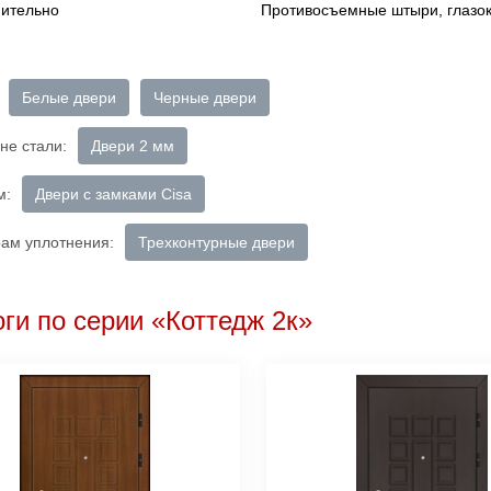
ительно
Противосъемные штыри, глазок
Белые двери
Черные двери
не стали:
Двери 2 мм
м:
Двери с замками Cisa
рам уплотнения:
Трехконтурные двери
ги по серии «Коттедж 2к»