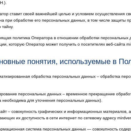
Н.).
ратор ставит своей важнейшей целью и условием осуществления св
на при обработке его персональных данных, в том числе защиты пр
 тайну.
тоящая политика Оператора в отношении обработки персональных д
ии, которую Оператор может получить о посетителях веб-сайта mi
сновные понятия, используемые в По
оматизированная обработка персональных данных – обработка пер
кирование персональных данных – временное прекращение обработ
а необходима для уточнения персональных данных).
-сайт – совокупность графических и информационных материалов, 
вающих их доступность в сети интернет по сетевому адресу mirdve
ормационная система персональных данных — совокупность содер