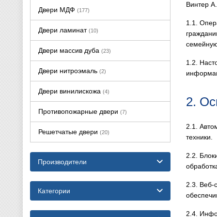
Винтер А.
Двери МДФ
(177)
1.1. Опе
Двери ламинат
(10)
граждани
семейную
Двери массив дуба
(23)
1.2. Нас
Двери нитроэмаль
(2)
информац
Двери винилискожа
(4)
2. О
Противопожарные двери
(7)
2.1. Авт
Решетчатые двери
(20)
техники.
2.2. Бло
Производители
обработк
2.3. Веб
Категории
обеспечи
2.4. Инф