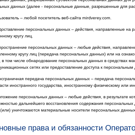
ьных данных (далее - персональные данные, разрешенные для ра
ьзователь – любой посетитель веб-сайта mirdverey.com.
едоставление персональных данных – действия, направленные на 
нному кругу лиц.
спространение персональных данных – любые действия, направле
ленному кругу лиц (передача персональных данных) или на озна
ц, в том числе обнародование персональных данных в средствах 
уникационных сетях или предоставление доступа к персональным
ансграничная передача персональных данных – передача персонал
ласти иностранного государства, иностранному физическому или и
ичтожение персональных данных – любые действия, в результате к
ожностью дальнейшего восстановления содержания персональных
 (или) уничтожаются материальные носители персональных данных
сновные права и обязанности Операт