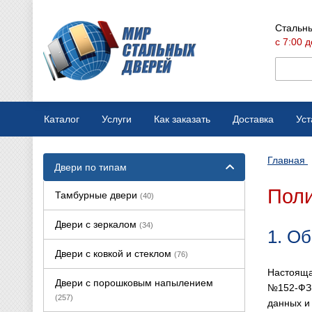
Стальны
с 7:00 д
Каталог
Услуги
Как заказать
Доставка
Уст
Мобильная выставка
Оплата
Главная
Двери по типам
Вызов замерщика
Варианты отделки
Поли
Тамбурные двери
(40)
Производство дверей
Конструкции дверей
Двери с зеркалом
(34)
1. О
Ремонт стальных дверей
Двери с ковкой и стеклом
(76)
Настояща
Двери с порошковым напылением
№152-ФЗ 
(257)
данных и