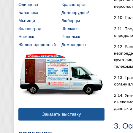
Одинцово
Красногорск
персонал
Балашиха
Долгопрудный
2.10. Пол
Мытищи
Люберцы
Зеленоград
Щелково
2.11. Пр
определе
Ногинск
Подольск
Железнодорожный
Домодедово
2.12. Ра
неопреде
круга ли
телекомм
2.13. Тр
органу в
2.14. Ун
с невозм
данных и
Заказать выставку
3. О