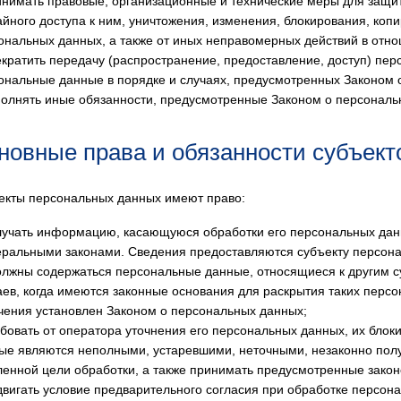
инимать правовые, организационные и технические меры для защи
айного доступа к ним, уничтожения, изменения, блокирования, коп
ональных данных, а также от иных неправомерных действий в отн
екратить передачу (распространение, предоставление, доступ) пер
ональные данные в порядке и случаях, предусмотренных Законом 
полнять иные обязанности, предусмотренные Законом о персональ
сновные права и обязанности субъек
ъекты персональных данных имеют право:
лучать информацию, касающуюся обработки его персональных дан
ральными законами. Сведения предоставляются субъекту персона
олжны содержаться персональные данные, относящиеся к другим 
аев, когда имеются законные основания для раскрытия таких пер
чения установлен Законом о персональных данных;
ебовать от оператора уточнения его персональных данных, их блок
ые являются неполными, устаревшими, неточными, незаконно по
ленной цели обработки, а также принимать предусмотренные закон
двигать условие предварительного согласия при обработке персон