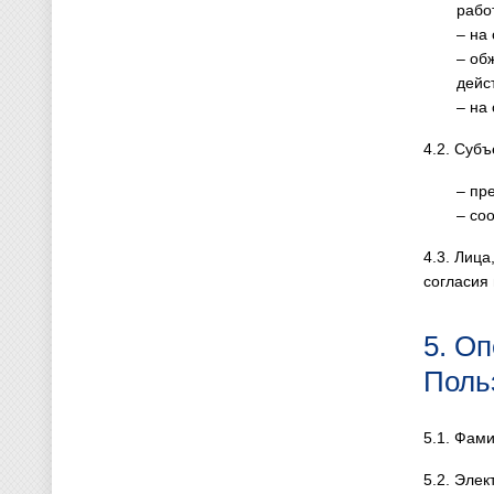
работ
– на
– об
дейс
– на
4.2. Суб
– пр
– со
4.3. Лиц
согласия 
5. О
Поль
5.1. Фами
5.2. Элек