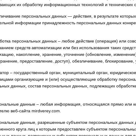
вающих их обработку информационных технологий и технических с
зличивание персональных данных — действия, в результате которы
ельной информации принадлежность персональных данных конкре
аботка персональных данных – любое действие (операция) или сов
ванием средств автоматизации или без использования таких средст
изацию, накопление, хранение, уточнение (обновление, изменение)
транение, предоставление, доступ), обезличивание, блокирование,
ратор – государственный орган, муниципальный орган, юридическое
лицами организующие и (или) осуществляющие обработку персона
ьных данных, состав персональных данных, подлежащих обработке
сональные данные – любая информация, относящаяся прямо или 
телю веб-сайта mirdverey.com.
сональные данные, разрешенные субъектом персональных данных д
ченного круга лиц к которым предоставлен субъектом персональны
ьных данных, разрешенных субъектом персональных данных для р