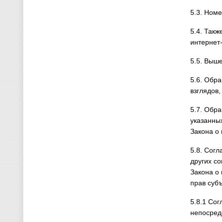
5.3. Ном
5.4. Такж
интернет-
5.5. Выш
5.6. Обр
взглядов
5.7. Обр
указанных
Закона о
5.8. Сог
других со
Закона о
прав суб
5.8.1 Со
непосред