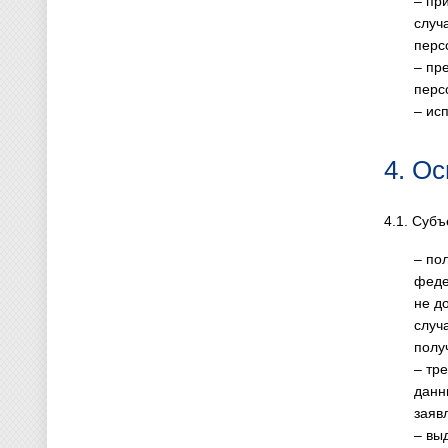
– пр
случ
перс
– пр
перс
– ис
4. О
4.1. Суб
– по
феде
не д
случ
полу
– тр
данн
заяв
– вы