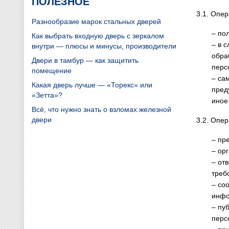
ПОЛЕЗНОЕ
3.1. Опер
Разнообразие марок стальных дверей
– по
Как выбрать входную дверь с зеркалом
– в 
внутри — плюсы и минусы, производители
обра
Двери в тамбур — как защитить
перс
помещение
– са
Какая дверь лучше — «Торекс» или
пред
«Зетта»?
иное
Всё, что нужно знать о взломах железной
двери
3.2. Опер
– пр
– ор
– от
треб
– со
инфо
– пу
перс