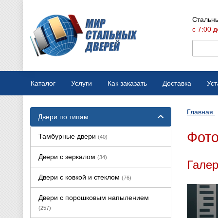
Стальны
с 7:00 д
Каталог
Услуги
Как заказать
Доставка
Уст
Мобильная выставка
Оплата
Главная
Двери по типам
Вызов замерщика
Варианты отделки
Фото
Тамбурные двери
(40)
Производство дверей
Конструкции дверей
Двери с зеркалом
(34)
Галер
Ремонт стальных дверей
Двери с ковкой и стеклом
(76)
Двери с порошковым напылением
(257)