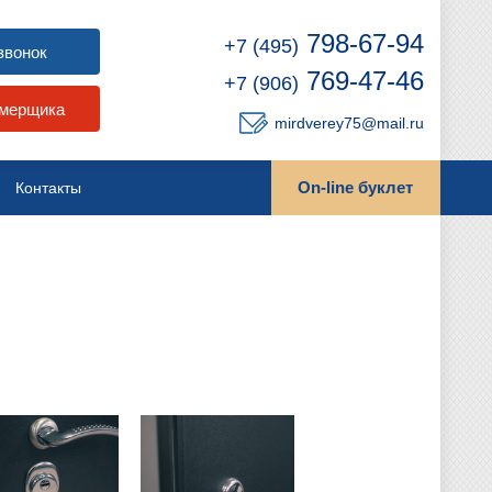
798-67-94
+7 (495)
звонок
769-47-46
+7 (906)
амерщика
mirdverey75@mail.ru
On-line буклет
Контакты