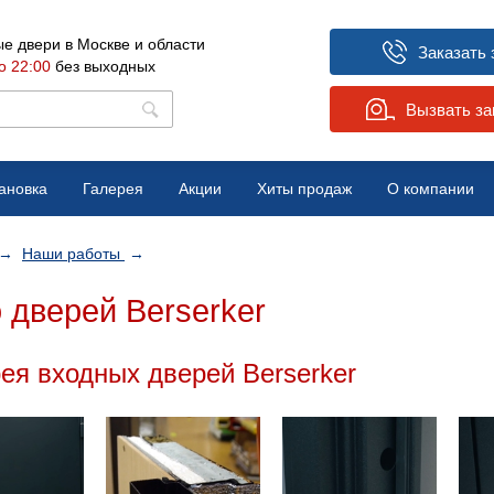
е двери в Москве и области
Заказать 
о 22:00
без выходных
Вызвать з
ановка
Галерея
Акции
Хиты продаж
О компании
Вопрос-ответ
→
Наши работы
→
Отзывы
 дверей Berserker
Новости
ея входных дверей Berserker