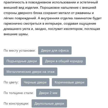
практичность в повседневном использовании и эстетичный
внешний вид изделия. Порошковое напыление с внешней
стороны дверного блока сохранит металл от ржавчины и
лёгких повреждений. А внутренняя отделка ламинатом будет
гармонично смотреться в интерьере, создавая ощущение
домашнего уюта и, заодно, послужит изолятором, поглощая
внешние шумы.
По месту установки:
Двери для офиса
Подъездные двери
Двери в общий коридор
Металлические двери на этаж
По цвету:
Черные двери
Коричневые двери
По толщине стали:
Двери 2 мм
По конструкции:
Двупольные двери