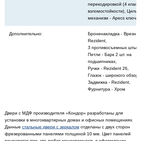
перекодировкой (4 класс
взломостойкости), Цили
механизм - Apecs ключ/в
Дополнительно:
Броненакладка - Врезная
Rezident,
3 противосъемных штыря
Петли - Барк 2 шт. на
подшипниках,
Ручки - Rezident 26,
Глазок - широкого обзора
Задвижка - Rezident,
Фурнитура - Хром
Двери с МДФ производителя «Кондор» разработаны для
установки в многоквартирных домах и офисных помещениях.
Данные
стальные двери с зеркалом
отделаны с двух сторон
фрезерованными панелями толщиной 10 мм. Цвет панелей
понравится тем, кто любит монохромность в оформлении