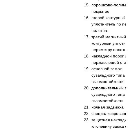
порошково-полиме
покрытие
второй контурный
уплотнитель по пер
полотна
третий магнитный
контурный уплотнит
периметру полотна
накладной порог из
нержавеющей стал
основной замок
сувальдного типа 2 
взломостойкости
дополнительный за
сувальдного типа 4 
взломостойкости
ночная задвижка
специализированна
защитная накладка
ключевину замка с