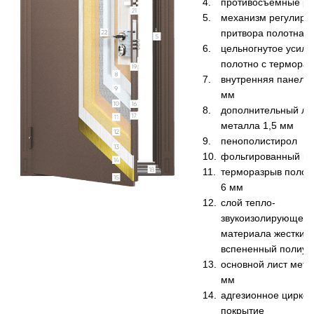
противосъемные ри
механизм регулиро
притвора полотна
цельногнутое усил
полотно с термора
внутренняя панель
мм
дополнительный ли
металла 1,5 мм
пенополистирол
фольгированный п
терморазрыв поло
6 мм
слой тепло-
звукоизолирующего
материала жесткий
вспененный полиур
основной лист мета
мм
адгезионное цирко
покрытие