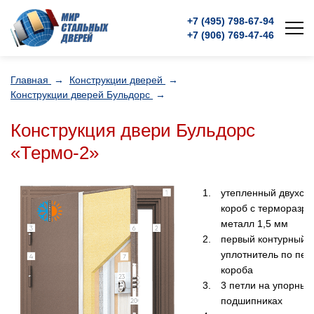
+7 (495)
798-67-94
+7 (906)
769-47-46
Главная
→
Конструкции дверей
→
Конструкции дверей Бульдорс
→
Конструкция двери Бульдорс
«Термо-2»
утепленный двухсо
короб с терморазры
металл 1,5 мм
первый контурный
уплотнитель по пер
короба
3 петли на упорных
подшипниках