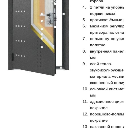
короба
2 петли на упорных
подшипниках
противосъёмные ри
механизм регулиро
притвора полотна
цельногнутое усил
полотно
внутренняя панель
мм
слой тепло-
звукоизолирующего
материала жесткий
вспененный полиур
основной лист мета
мм
адгезионное цирко
покрытие
порошково-полиме
покрытие
накладной порог из