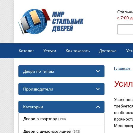
Стальны
с 7:00 д
Каталог
Услуги
Как заказать
Доставка
Уст
Мобильная выставка
Оплата
Главная
Двери по типам
Вызов замерщика
Варианты отделки
Усил
Производство дверей
Конструкции дверей
Производители
Усиленны
Ремонт стальных дверей
требуетс
Категории
особняка
Двери в квартиру
прочности
(190)
Менеджер
Двери с шумоизоляцией
(143)