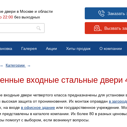
е двери в Москве и области
Заказать 
о 22:00
без выходных
Вызвать з
ановка
Галерея
Акции
Хиты продаж
О компании
Вопрос-ответ
→
Категории
→
Отзывы
енные входные стальные двери 
Новости
е входные двери четвертого класса предназначены для установки
я высокая защита от проникновения. Их монтаж оправдан
в загоро
х, на входе
в офисное здание
или государственное учреждение. М
 представлены в каталоге компании. Их более 80 в разных ценовых
ы помогут с выбором, если возникнут вопросы.