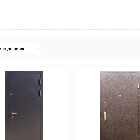
Хит п
Дост