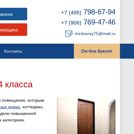
798-67-94
+7 (495)
звонок
769-47-46
+7 (906)
амерщика
mirdverey75@mail.ru
On-line буклет
Контакты
4 класса
 в помещения, которым
дных домах
, коттеджах,
одели повышенной
 категориях.