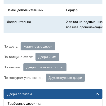
Замок дополнительный
Бордер
Дополнительно
2 петли на подшипниках,
врезная броненакладка
По цвету:
Коричневые двери
По толщине стали:
Двери 2 мм
По замкам:
Двери с замками Border
По контурам уплотнения:
Двухконтурные двери
Двери по типам
Тамбурные двери
(40)