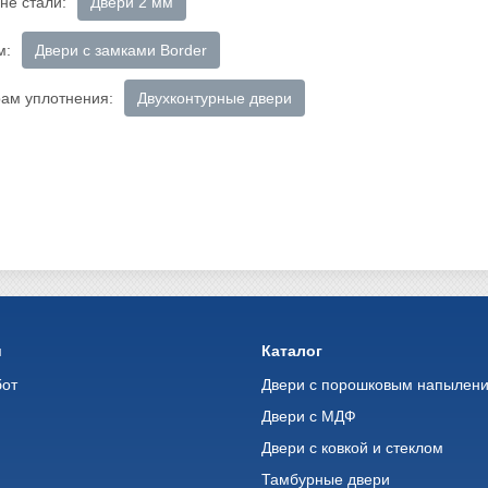
не стали:
Двери 2 мм
м:
Двери с замками Border
рам уплотнения:
Двухконтурные двери
и
Каталог
бот
Двери с порошковым напылен
Двери с МДФ
Двери с ковкой и стеклом
ь
Тамбурные двери