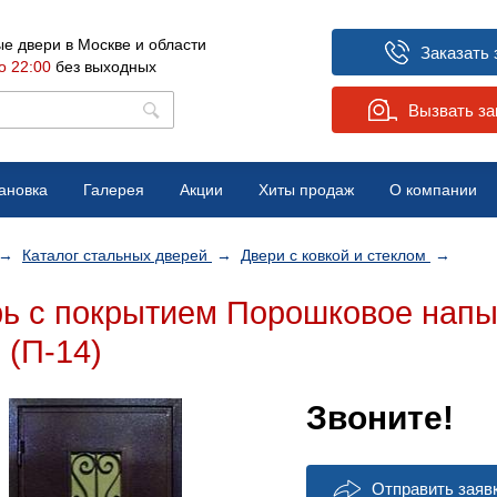
е двери в Москве и области
Заказать 
о 22:00
без выходных
Вызвать з
ановка
Галерея
Акции
Хиты продаж
О компании
Вопрос-ответ
→
Каталог стальных дверей
→
Двери с ковкой и стеклом
→
Отзывы
ь с покрытием Порошковое напыл
Новости
(П-14)
Звоните!
Отправить заяв