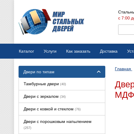
Стальны
с 7:00 д
Каталог
Услуги
Как заказать
Доставка
Уст
Мобильная выставка
Оплата
Главная
Двери по типам
Вызов замерщика
Варианты отделки
Двер
Тамбурные двери
(40)
Производство дверей
Конструкции дверей
МДФ 
Двери с зеркалом
(34)
Ремонт стальных дверей
Двери с ковкой и стеклом
(76)
Двери с порошковым напылением
(257)