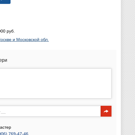
00 руб.
оскве и Московской обл.
ери
астер
906) 769-47-46