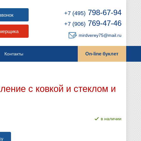
798-67-94
+7 (495)
звонок
769-47-46
+7 (906)
амерщика
mirdverey75@mail.ru
On-line буклет
Контакты
ение с ковкой и стеклом и
в наличии
ку