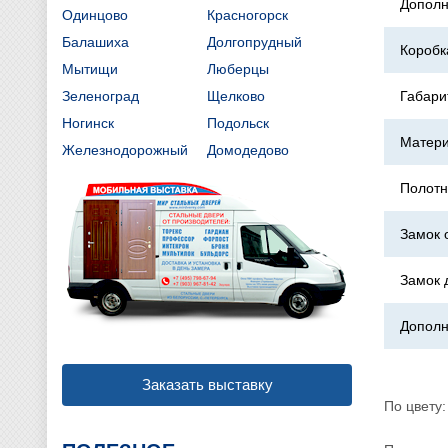
Дополн
Одинцово
Красногорск
Балашиха
Долгопрудный
Коробк
Мытищи
Люберцы
Зеленоград
Щелково
Габари
Ногинск
Подольск
Матери
Железнодорожный
Домодедово
Полотн
Замок 
Замок 
Дополн
Заказать выставку
По цвету: