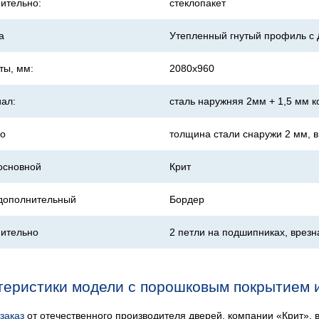
ительно:
стеклопакет
а
Утепленный гнутый профиль 
ты, мм:
2080х960
ал:
сталь наружняя 2мм + 1,5 мм к
о
толщина стали снаружи 2 мм, в
основной
Крит
дополнительный
Бордер
ительно
2 петли на подшипниках, врез
теристики модели с порошковым покрытием и
заказ
от отечественного производителя дверей, компании «Крит», 