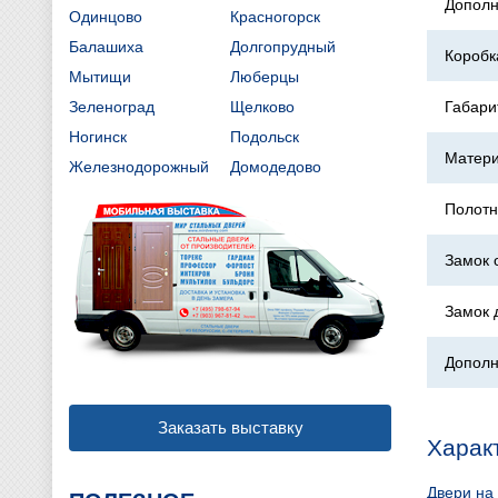
Дополн
Одинцово
Красногорск
Балашиха
Долгопрудный
Коробк
Мытищи
Люберцы
Зеленоград
Щелково
Габари
Ногинск
Подольск
Матери
Железнодорожный
Домодедово
Полотн
Замок 
Замок 
Дополн
Заказать выставку
Харак
Двери на 