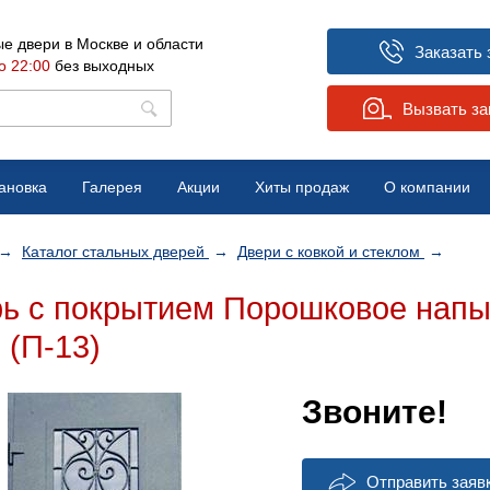
е двери в Москве и области
Заказать 
о 22:00
без выходных
Вызвать з
ановка
Галерея
Акции
Хиты продаж
О компании
Вопрос-ответ
→
Каталог стальных дверей
→
Двери с ковкой и стеклом
→
Отзывы
ь с покрытием Порошковое напыл
Новости
(П-13)
Звоните!
Отправить заяв