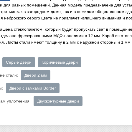
 и для разных помещений. Данная модель предназначена для устан
отреться как в загородном доме, так и в нежилом общественном зд
я неброского серого цвета не привлечет излишнего внимания и поз
рашена стеклопакетом, который будет пропускать свет в помещени
отделано фрезерованными МДФ-панелями в 12 мм. Короб изготовле
ия. Листы стали имеют толщину в 2 мм с наружной стороны и 1 мм 
Серые двери
Коричневые двери
не стали:
Двери 2 мм
м:
Двери с замками Border
рам уплотнения:
Двухконтурные двери