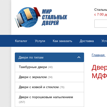
Стальны
с 7:00 д
Каталог
Услуги
Как заказать
Доставка
Уст
Мобильная выставка
Оплата
Главная
Двери по типам
Вызов замерщика
Варианты отделки
Двер
Тамбурные двери
(40)
Производство дверей
Конструкции дверей
МДФ 
Двери с зеркалом
(34)
Ремонт стальных дверей
Двери с ковкой и стеклом
(76)
Двери с порошковым напылением
(257)