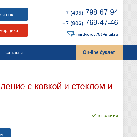
798-67-94
+7 (495)
звонок
769-47-46
+7 (906)
амерщика
mirdverey75@mail.ru
On-line буклет
Контакты
ение с ковкой и стеклом и
в наличии
ку