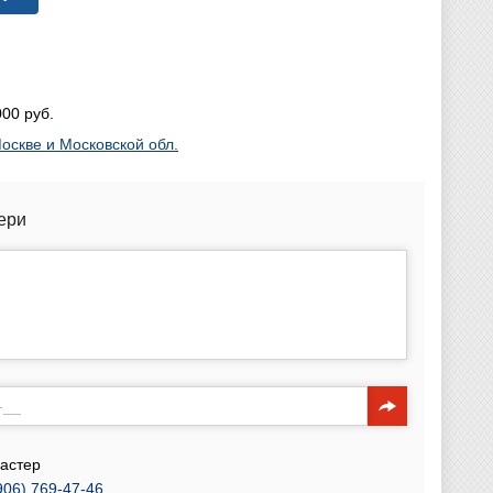
00 руб.
оскве и Московской обл.
ери
астер
906) 769-47-46