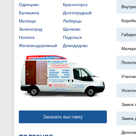
Одинцово
Красногорск
Внутре
Балашиха
Долгопрудный
Коробк
Мытищи
Люберцы
Зеленоград
Щелково
Габари
Ногинск
Подольск
Железнодорожный
Домодедово
Матери
Полотн
Утепли
Уплотн
Замок 
Заказать выставку
Замок 
Дополн