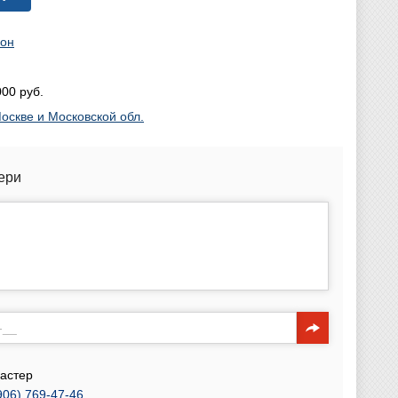
рон
00 руб.
оскве и Московской обл.
ери
астер
906) 769-47-46