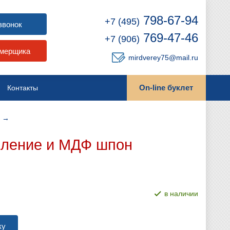
798-67-94
+7 (495)
звонок
769-47-46
+7 (906)
амерщика
mirdverey75@mail.ru
On-line буклет
Контакты
→
ыление и МДФ шпон
в наличии
ку