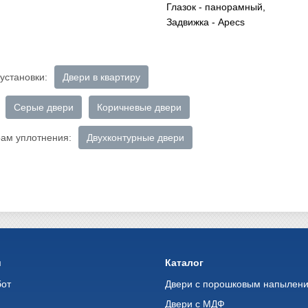
Глазок - панорамный,
Задвижка - Apecs
установки:
Двери в квартиру
Серые двери
Коричневые двери
рам уплотнения:
Двухконтурные двери
и
Каталог
бот
Двери с порошковым напылен
Двери с МДФ