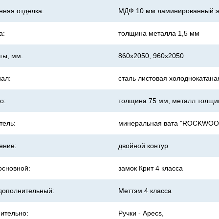
нняя отделка:
МДФ 10 мм ламинированный эк
а:
толщина металла 1,5 мм
ты, мм:
860х2050, 960х2050
ал:
сталь листовая холоднокатана
о:
толщина 75 мм, металл толщин
тель:
минеральная вата "ROCKWOO
ение:
двойной контур
основной:
замок Крит 4 класса
дополнитель
ный:
Меттэм 4 класса
ительно:
Ручки - Apecs,