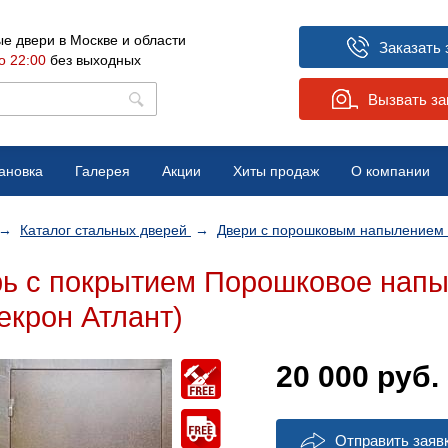
е двери в Москве и области
Заказать 
о 22:00
без выходных
Вызвать з
ановка
Галерея
Акции
Хиты продаж
О компании
Вопрос-ответ
→
Каталог стальных дверей
→
Двери с порошковым напылением
Отзывы
ь с покрытием Порошковое нап
Новости
екрон Атлант)
20 000
руб.
Отправить заяв