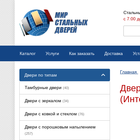
Стальны
с 7:00 д
Каталог
Услуги
Как заказать
Доставка
Уст
Мобильная выставка
Оплата
Главная
Двери по типам
Вызов замерщика
Варианты отделки
Двер
Тамбурные двери
(40)
Производство дверей
Конструкции дверей
(Инт
Двери с зеркалом
(34)
Ремонт стальных дверей
Двери с ковкой и стеклом
(76)
Двери с порошковым напылением
(257)