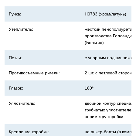
Ручка:
H0783 (хром/латунь)
Утеплитель:
жесткий пенополиуретан
производства Голландии
(Бельгия)
Петли:
с упорным подшипником
Противосъемные ригели:
2 шт. с петлевой стороны
Глазок:
180°
Уплотнитель:
двойной контур специал
трубчатых уплотнителей 
периметру коробки
Крепление коробки:
на анкер-болты (в компле