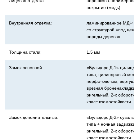
Лицевая отделка:
порошково-полимерное
покрытие (медь)
Внутренняя отделка:
ламинированное МДФ по
со структурой «под
ценн
породы дерева»
Толщина стали:
1,5 мм
Замок основной:
«Бульдорс Д-1» цилиндр
типа, цилиндровый меха
перфо-ключом, вертушок
врезная броненакладка (
ригельный, 2-х оборотны
класс взомостойкости
Замок дополнительный:
«Бульдорс Д-2» сувальдн
типа + ночная задвижка
(
ригельный, 2-х оборотны
класс взомостойкости