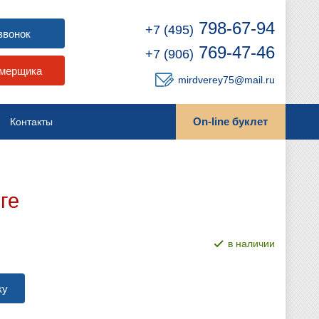
798-67-94
+7 (495)
звонок
769-47-46
+7 (906)
амерщика
mirdverey75@mail.ru
On-line буклет
Контакты
ге
в наличии
ку