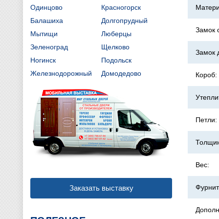
Одинцово
Красногорск
Матери
Балашиха
Долгопрудный
Замок 
Мытищи
Люберцы
Зеленоград
Щелково
Замок 
Ногинск
Подольск
Железнодорожный
Домодедово
Короб:
Утепли
Петли:
Толщин
Вес:
Фурнит
Заказать выставку
Дополн