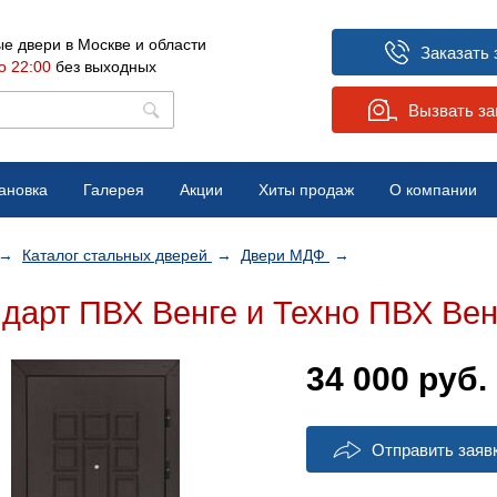
е двери в Москве и области
Заказать 
о 22:00
без выходных
Вызвать з
ановка
Галерея
Акции
Хиты продаж
О компании
Вопрос-ответ
→
Каталог стальных дверей
→
Двери МДФ
→
Отзывы
дарт ПВХ Венге и Техно ПВХ Вен
Новости
34 000
руб.
Отправить заяв