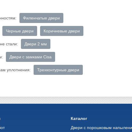
нностям:
Филенчатые двери
Черные двери
Коричневые двери
не стали:
Двери 2 мм
м:
Двери с замками Cisa
рам уплотнения:
Трехконтурные двери
и
Каталог
бот
Двери с порошковым напылен