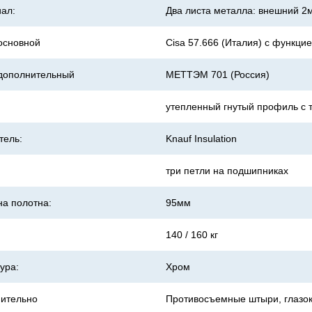
ал:
Два листа металла: внешний 2
основной
Cisa 57.666 (Италия) с функци
дополнительный
МЕТТЭМ 701 (Россия)
утепленный гнутый профиль с 
тель:
Knauf Insulation
три петли на подшипниках
а полотна:
95мм
140 / 160 кг
ура:
Хром
ительно
Противосъемные штыри, глазок