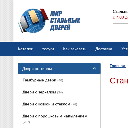
Стальны
с 7:00 д
Каталог
Услуги
Как заказать
Доставка
Уст
Мобильная выставка
Оплата
Главная
Двери по типам
Вызов замерщика
Варианты отделки
Стан
Тамбурные двери
(40)
Производство дверей
Конструкции дверей
Двери с зеркалом
(34)
Ремонт стальных дверей
Двери с ковкой и стеклом
(76)
Двери с порошковым напылением
(257)