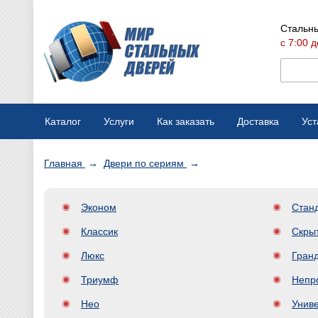
Стальны
с 7:00 д
Каталог
Услуги
Как заказать
Доставка
Уст
Мобильная выставка
Оплата
Главная
→
Двери по сериям
→
Вызов замерщика
Варианты отделки
Эконом
Стан
Производство дверей
Конструкции дверей
Классик
Скры
Ремонт стальных дверей
Люкс
Гран
Триумф
Непр
Нео
Унив