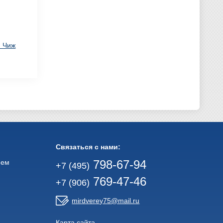
и Чиж
Связаться с нами:
798-67-94
ием
+7 (495)
769-47-46
+7 (906)
mirdverey75@mail.ru
Карта сайта