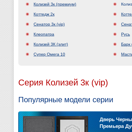
Колизей 3к (премиум)
Колиз
Коттедж 2к
Котте
Сенатор 3к (vip)
Сенат
Клеопатра
Русь
Колизей 3К (элит)
Барк
Супер Омега 10
Маст
Серия Колизей 3к (vip)
Популярные модели серии
Дверь Черны
Премьера Ду