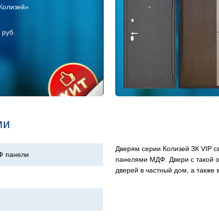
«Колизей»
руб.
ии
Дверям серии Колизей 3К VIP 
Ф панели
панелями МДФ. Двери с такой о
дверей в частный дом, а также 