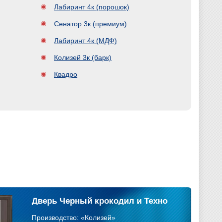
Лабиринт 4к (порошок)
Сенатор 3к (премиум)
Лабиринт 4к (МДФ)
Колизей 3к (барк)
Квадро
Дверь Черный крокодил и Техно
Производство: «Колизей»