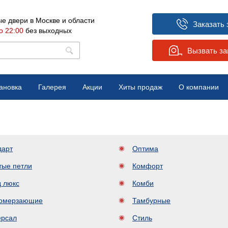
е двери в Москве и области
Заказать 
о 22:00
без выходных
Вызвать з
ановка
Галерея
Акции
Хиты продаж
О компании
Вопрос-ответ
Отзывы
дарт
Оптима
Новости
тые петли
Комфорт
д люкс
Комби
омерзающие
Тамбурные
ерсал
Стиль