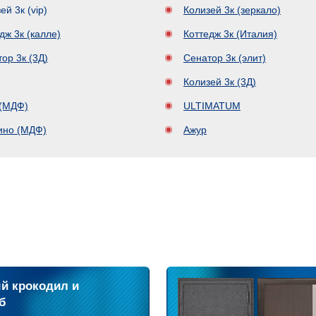
ей 3к (vip)
Колизей 3к (зеркало)
дж 3к (калле)
Коттедж 3к (Италия)
ор 3к (3Д)
Сенатор 3к (элит)
Колизей 3к (3Д)
 (МДФ)
ULTIMATUM
ино (МДФ)
Ажур
й крокодил и
б