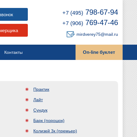
798-67-94
+7 (495)
звонок
769-47-46
+7 (906)
амерщика
mirdverey75@mail.ru
On-line буклет
Контакты
Практик
Лайт
Сундук
Барк (порошок)
Колизей 3к (премьер)